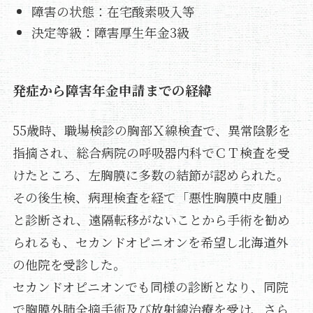
障害の状態：在宅酸素吸入等
決定等級：障害厚生年金3級
発症から障害年金申請までの経緯
55歳時、職場検診の胸部Ｘ線検査で、異常陰影を
指摘され、総合病院の呼吸器内科でＣＴ検査を受
けたところ、左胸膜に多数の結節が認められた。
その後生検、病理検査を経て「悪性胸膜中皮腫」
と診断され、遠隔転移がないことから手術を勧め
られるも、セカンドオピニオンを希望し北海道外
の他院を受診した。
セカンドオピニオンでも同様の診断となり、同院
で胸膜外肺全摘手術及び放射線治療を受け、さら