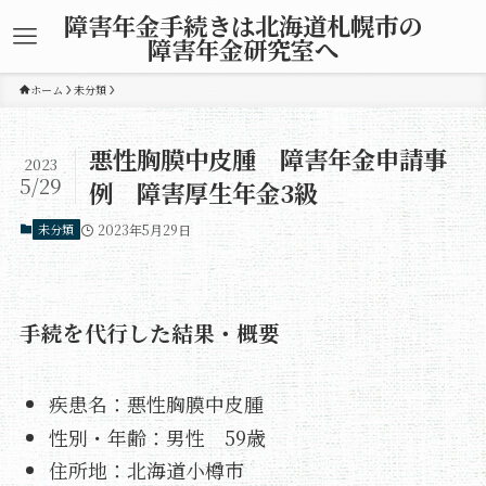
障害年金手続きは北海道札幌市の
障害年金研究室へ
ホーム
未分類
悪性胸膜中皮腫 障害年金申請事
2023
5/29
例 障害厚生年金3級
未分類
2023年5月29日
手続を代行した結果・概要
疾患名：悪性胸膜中皮腫
性別・年齢：男性 59歳
住所地：北海道小樽市