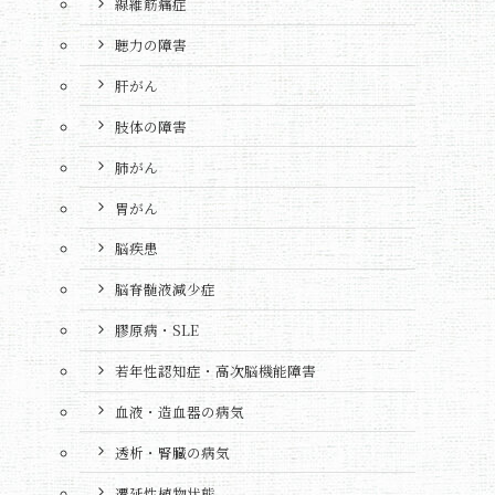
線維筋痛症
聴力の障害
肝がん
肢体の障害
肺がん
胃がん
脳疾患
脳脊髄液減少症
膠原病・SLE
若年性認知症・高次脳機能障害
血液・造血器の病気
透析・腎臓の病気
遷延性植物状態