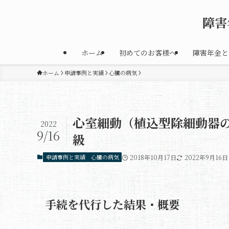
障害
ホーム
初めてのお客様へ
障害年金と
ホーム
申請事例と実績
心臓の病気
心室細動（植込型除細動器の
2022
9/16
級
申請事例と実績
心臓の病気
2018年10月17日
2022年9月16日
手続を代行した結果・概要