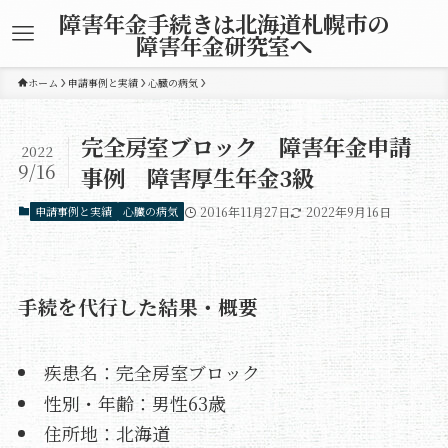
障害年金手続きは北海道札幌市の
障害年金研究室へ
ホーム
申請事例と実績
心臓の病気
完全房室ブロック 障害年金申請
2022
9/16
事例 障害厚生年金3級
申請事例と実績
心臓の病気
2016年11月27日
2022年9月16日
手続を代行した結果・概要
疾患名：完全房室ブロック
性別・年齢：男性63歳
住所地：北海道