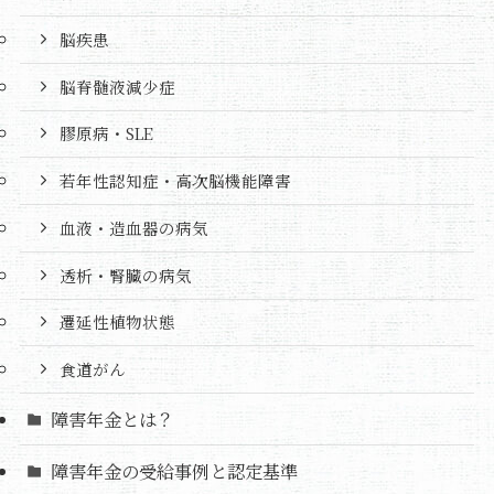
脳疾患
脳脊髄液減少症
膠原病・SLE
若年性認知症・高次脳機能障害
血液・造血器の病気
透析・腎臓の病気
遷延性植物状態
食道がん
障害年金とは？
障害年金の受給事例と認定基準