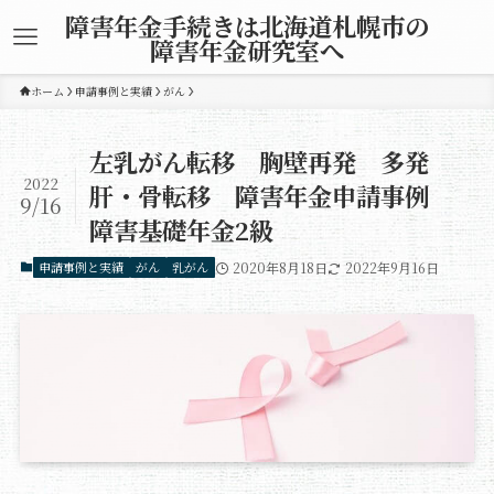
障害年金手続きは北海道札幌市の
障害年金研究室へ
ホーム
申請事例と実績
がん
左乳がん転移 胸壁再発 多発
2022
肝・骨転移 障害年金申請事例
9/16
障害基礎年金2級
申請事例と実績
がん
乳がん
2020年8月18日
2022年9月16日